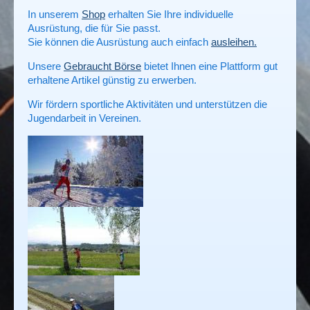
In unserem
Shop
erhalten Sie Ihre individuelle
Ausrüstung, die für Sie passt.
Sie können die Ausrüstung auch einfach
ausleihen.
Unsere
Gebraucht Börse
bietet Ihnen eine Plattform gut
erhaltene Artikel günstig zu erwerben.
Wir fördern sportliche Aktivitäten und unterstützen die
Jugendarbeit in Vereinen.